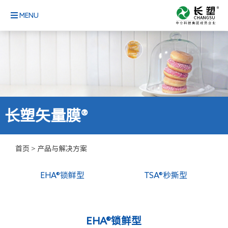
MENU
长塑矢量膜®
首页
>
产品与解决方案
EHA®
锁鲜型
TSA®
秒撕型
EHA®锁鲜型