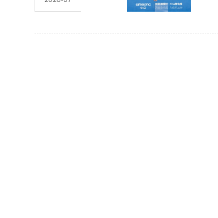
杨
13
20
行。
深入
品包
嗨吃
中
09