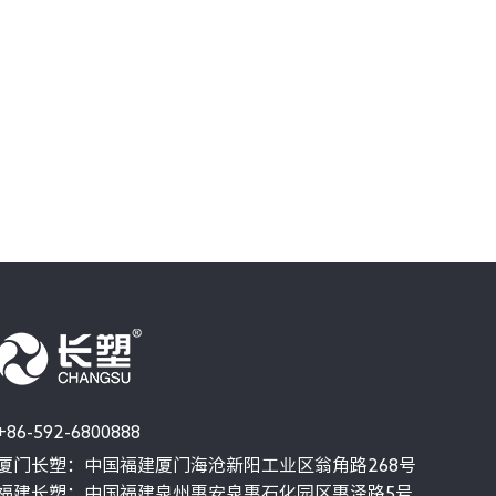
2018年Indopack印尼国际橡塑展
主办单位:杜塞尔多夫展览集团
会议时间:2018年9月19-22日
会议地点:印度尼西亚·雅加达国际博览会(JIE
展位号:J21
+86-592-6800888
厦门长塑：中国福建厦门海沧新阳工业区翁角路268号
福建长塑：中国福建泉州惠安泉惠石化园区惠泽路5号