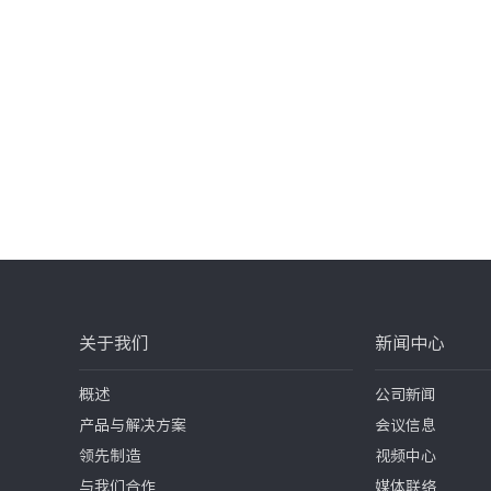
会
新消费趋势下，包装材料
下，软包装材料的创新发展
主办单位:长塑实业&雅式展览
南省包装技术协会
会议时间:2019年5月23日
关于我们
新闻中心
4日
会议地点:广州琶洲
概述
公司新闻
产品与解决方案
会议信息
领先制造
视频中心
与我们合作
媒体联络