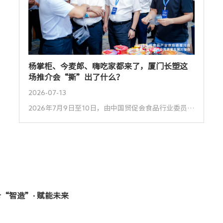
杨掌柜、今麦郎、嗨吃家都来了，厦门长塑这
场推介会“撕”出了什么？
2026-07-13
2026年7月9日至10日，由中国贸促会食品行业委员会主办的“2026中国食品产业供应链推介会”在河南开封盛大举行。本次大会以“粉面联动 产链共生”为主题，汇聚全国食品产业链上下游企业代表，围绕产业升级与供应链协同展开深入探讨。 厦门长塑实业有限公司受邀参展，现场展示了核心创新产品——矢量膜®TSA®秒撕膜，为速食粉面及预制食品包装的体验升级提供了全新解决方案。 展会期间，长塑展位吸引了众多参展嘉宾驻足交流。杨掌柜、今麦郎、丽星、嗨吃家、紫林等...
“智造”· 赋能未来