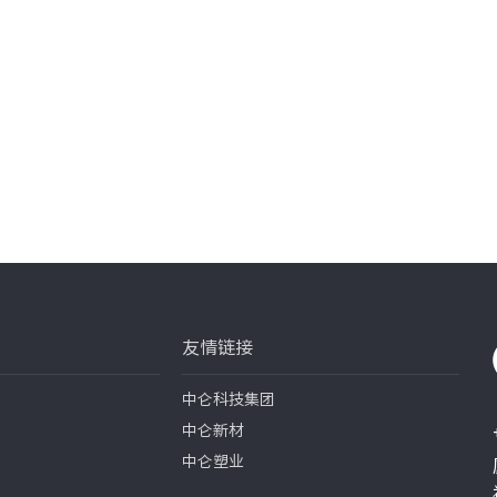
的创新发展
2018沈阳技术交流会
会议主题:膜行天下，走进盛京
主办单位:长塑实业
友情链接
会议时间:2018年10月18日
会议地点:辽宁·沈阳
中仑科技集团
中仑新材
中仑塑业