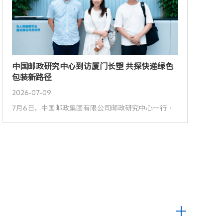
中国邮政研究中心到访厦门长塑 共探快递绿色
包装新路径
2026-07-09
7月6日，中国邮政集团有限公司邮政研究中心一行到访厦门长塑，围绕生物基、可降解环保膜材在邮政绿色快递的应用创新开展调研交流。 调研组实地走访了厦门长塑生产车间及展厅，重点了解国内首款规模化生产的生物基可降解膜材——佰恩丽®BiONLY®的工艺技术、产品特性与应用成果。就佰恩丽®BiONLY®在邮政绿色快递中进一步拓展应用场景，助力减塑降碳进行探讨，共同探索绿色发展新可能。 调研组对厦门长塑在膜材料领域的技术积淀、产品创新及产业化能力...