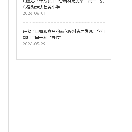
润童心・伴成长 | 中仑新材党支部“六一”爱
心活动走进芸美小学
2026-06-01
研究了山姆和盒马的面包配料表才发现：它们
都用了同一种“外挂”
2026-05-29