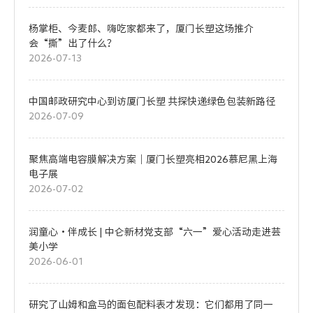
杨掌柜、今麦郎、嗨吃家都来了，厦门长塑这场推介
会“撕”出了什么？
2026-07-13
中国邮政研究中心到访厦门长塑 共探快递绿色包装新路径
2026-07-09
聚焦高端电容膜解决方案｜厦门长塑亮相2026慕尼黑上海
电子展
2026-07-02
润童心・伴成长 | 中仑新材党支部“六一”爱心活动走进芸
美小学
2026-06-01
研究了山姆和盒马的面包配料表才发现：它们都用了同一