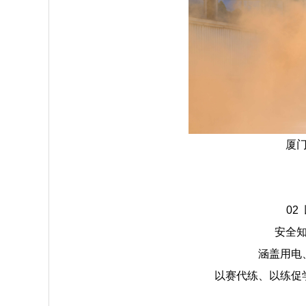
厦
02
安全
涵盖用电
以赛代练、以练促