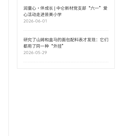
润童心・伴成长 | 中仑新材党支部“六一”爱
心活动走进芸美小学
2026-06-01
研究了山姆和盒马的面包配料表才发现：它们
都用了同一种“外挂”
2026-05-29