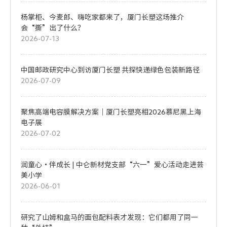
杨掌柜、今麦郎、嗨吃家都来了，厦门长塑这场推介
会“撕”出了什么？
2026-07-13
中国邮政研究中心到访厦门长塑 共探快递绿色包装新路径
2026-07-09
聚焦高端电容膜解决方案｜厦门长塑亮相2026慕尼黑上海
电子展
2026-07-02
润童心・伴成长 | 中仑新材党支部“六一”爱心活动走进芸
美小学
2026-06-01
研究了山姆和盒马的面包配料表才发现：它们都用了同一